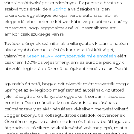
városi hatótávolságot eredményez. Ez persze a hivatalos,
szabványos érték, de a
Spring
a valóságban is igen
takarékos: egy átlagos európai városi autóhasználónak
elegendő lehet hetente kétszer kábelvégre kötnie a parányi
crossovert, hogy aggodalmak nélkül használhassa azt,
amikor csak szüksége van rá.
További előnynek számítanak a villanyautók kiszámolhatóan
alacsonyabb üzemeltetési és karbantartási költségei,
valamint a
Green NCAP környezetvédelmi elemzésén
elért,
csaknem 100%-os teljesítmény, ami az európai piac egyik
abszolút legtisztább üzemű autójaként minősíti a kis Daciát.
Így máris érthető, hogy a brit olvasók miért szavazták meg a
Springet az év legjobb megfizethető autójának. Az úttörő
jelentőségű apró villanyautó egyébként sorban másodszor
emelte a Dacia márkát a Motor Awards szavazásának a
csúcsára: tavaly az akár hétüléses kivitelben megvásárolható
Jogger bizonyult a költségtudatos családok kedvencének.
Őszintén megvallva a kívül modern és fiatalos, belül tágas és
átgondolt autó sikere sokkal kevésbé volt meglepő, mint a
Spring győzelme. Ez ugyanakkor cseppet sem csorbítja az