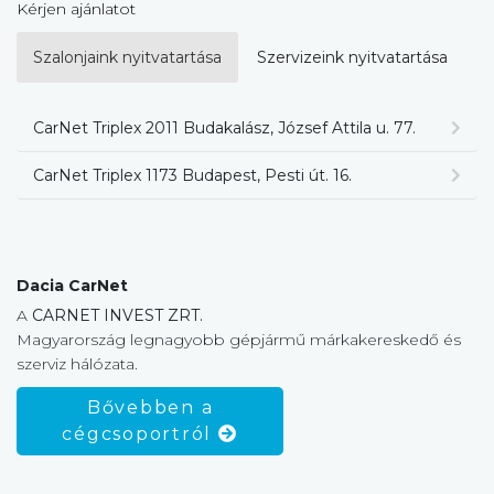
Kérjen ajánlatot
Szalonjaink nyitvatartása
Szervizeink nyitvatartása
CarNet Triplex 2011 Budakalász, József Attila u. 77.
CarNet Triplex 1173 Budapest, Pesti út. 16.
Dacia CarNet
A
CARNET INVEST ZRT.
Magyarország legnagyobb gépjármű márkakereskedő és
szerviz hálózata.
Bővebben a
cégcsoportról