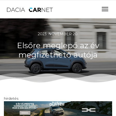
2023. NOVEMBER 20.
Elsőre meglepő az év
megfizethető autója
hirdetés