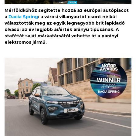
Mérföldkőhöz segítette hozzá az európai autópiacot
a
Dacia Spring
: a városi villanyautót csont nélkül
választották meg az egyik legnagyobb brit lapkiadó
olvasói az év legjobb ár/érték arányú típusának. A
stafétát saját márkatársától vehette át a parányi
elektromos jármű.