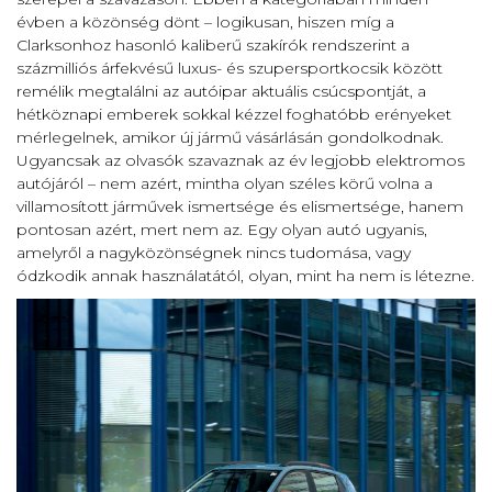
évben a közönség dönt – logikusan, hiszen míg a
Clarksonhoz hasonló kaliberű szakírók rendszerint a
százmilliós árfekvésű luxus- és szupersportkocsik között
remélik megtalálni az autóipar aktuális csúcspontját, a
hétköznapi emberek sokkal kézzel foghatóbb erényeket
mérlegelnek, amikor új jármű vásárlásán gondolkodnak.
Ugyancsak az olvasók szavaznak az év legjobb elektromos
autójáról – nem azért, mintha olyan széles körű volna a
villamosított járművek ismertsége és elismertsége, hanem
pontosan azért, mert nem az. Egy olyan autó ugyanis,
amelyről a nagyközönségnek nincs tudomása, vagy
ódzkodik annak használatától, olyan, mint ha nem is létezne.