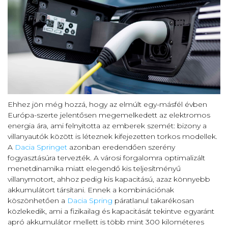
Ehhez jön még hozzá, hogy az elmúlt egy-másfél évben
Európa-szerte jelentősen megemelkedett az elektromos
energia ára, ami felnyitotta az emberek szemét: bizony a
villanyautók között is léteznek kifejezetten torkos modellek.
A
Dacia Springet
azonban eredendően szerény
fogyasztásúra tervezték. A városi forgalomra optimalizált
menetdinamika miatt elegendő kis teljesítményű
villanymotort, ahhoz pedig kis kapacitású, azaz könnyebb
akkumulátort társítani. Ennek a kombinációnak
köszönhetően a
Dacia Spring
páratlanul takarékosan
közlekedik, ami a fizikailag és kapacitását tekintve egyaránt
apró akkumulátor mellett is több mint 300 kilométeres