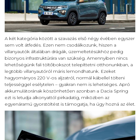
A két kategória között a szavazás első négy évében egyszer
sem volt átfedés. Ezen nem csodálkozunk, hiszen a
villanyautók általában drágák, üzemeltetésükhöz pedig
bizonyos infrastruktúrára van szükség. Amennyiben nincs
lehetőségünk fali töltőbokszot telepíttetni otthonunkban, a
legtöbb villanyautóról máris lemondhatunk. Ezeket
hagyományos 220 V-os aljzatról, normál kábellel tölteni
teljességgel esélytelen – gyakran nem is lehetséges. Apró
akkumulátorának köszönhetően azonban a Dacia Spring
ezt is letudja alkonyattól pirkadatig, miközben az
egyenáramú gyorstöltést is támogatja, ha úgy hozná az élet.