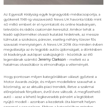
Az Egyesült Királyság egyik legnagyobb médiacsoportja, a
gyökereit 1969-ig visszavezető News UK havonta több mint
40 millió embert ér el nyomtatott és online kiadványain,
televíziós és rádiós csatornáin keresztül. Amikor tehát a
kiadó sajtótermékei olvasói kutatást hirdetnek, az messze
túlmutat a szokásos, párezer, esetleg néhány tízezer fős
szavazati mennyiségen. A News UK 2018 óta minden évben
megválasztja az év legjobb autós újdonságait; a döntésben
öt kiadványuk autóipari szakújságírói – közöttük az élő
legendának számító
Jeremy Clarkson
– mellett ez a
hatalmas olvasótábor is elmondhatja a véleményét.
Hogy pontosan milyen kategóriákban választ győztest a
Motor Awards zsűrije, és milyen modellekre szavazhat a
közönség, az az aktuális piaci trendek, illetve a szakmai
előrejelzések fényében, évről évre változik. A megfizethető
autó – azaz a lehető legkevesebb pénzért a legtöbbet
nyújtó modell – azonban a kezdetek óta kiemelt helyen
szerepel a szavazáson. Ebben a kategóriában minden