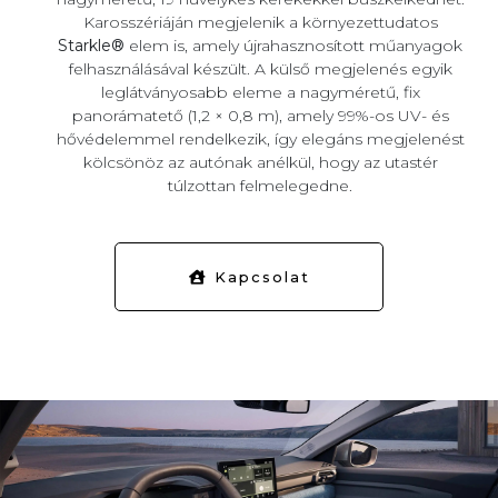
Karosszériáján megjelenik a környezettudatos
Starkle®
elem is, amely újrahasznosított műanyagok
felhasználásával készült. A külső megjelenés egyik
leglátványosabb eleme a nagyméretű, fix
panorámatető (1,2 × 0,8 m), amely 99%-os UV- és
hővédelemmel rendelkezik, így elegáns megjelenést
kölcsönöz az autónak anélkül, hogy az utastér
túlzottan felmelegedne.
Kapcsolat