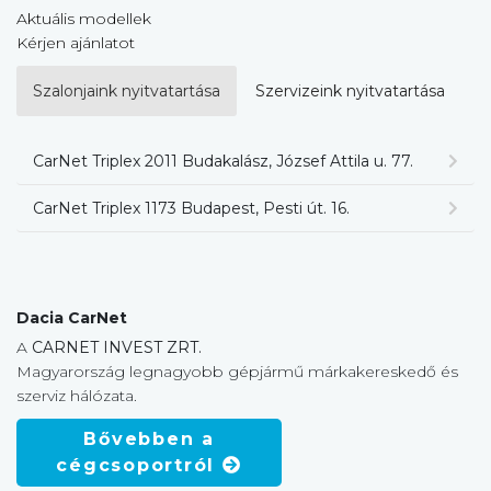
Aktuális modellek
Kérjen ajánlatot
Szalonjaink nyitvatartása
Szervizeink nyitvatartása
CarNet Triplex 2011 Budakalász, József Attila u. 77.
CarNet Triplex 1173 Budapest, Pesti út. 16.
Dacia CarNet
A
CARNET INVEST ZRT.
Magyarország legnagyobb gépjármű márkakereskedő és
szerviz hálózata.
Bővebben a
cégcsoportról