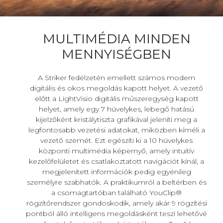
MULTIMÉDIA MINDEN
MENNYISÉGBEN
A Striker fedélzetén emellett számos modern
digitális és okos megoldás kapott helyet. A vezető
előtt a LightVisio digitális műszeregység kapott
helyet, amely egy 7 hüvelykes, lebegő hatású
kijelzőként kristálytiszta grafikával jeleníti meg a
legfontosabb vezetési adatokat, miközben kíméli a
vezető szemét. Ezt egészíti ki a 10 hüvelykes
központi multimédia képernyő, amely intuitív
kezelőfelületet és csatlakoztatott navigációt kínál, a
megjelenített információk pedig egyénileg
személyre szabhatók. A praktikumról a beltérben és
a csomagtartóban található YouClip®
rögzítőrendszer gondoskodik, amely akár 9 rögzítési
pontból álló intelligens megoldásként teszi lehetővé