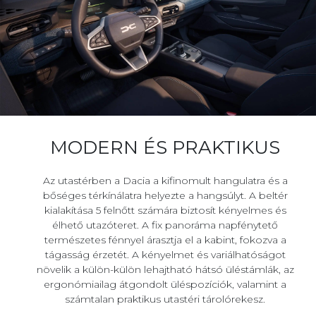
MODERN ÉS PRAKTIKUS
Az utastérben a Dacia a kifinomult hangulatra és a
bőséges térkínálatra helyezte a hangsúlyt. A beltér
kialakítása 5 felnőtt számára biztosít kényelmes és
élhető utazóteret. A fix panoráma napfénytető
természetes fénnyel árasztja el a kabint, fokozva a
tágasság érzetét. A kényelmet és variálhatóságot
növelik a külön-külön lehajtható hátsó üléstámlák, az
ergonómiailag átgondolt üléspozíciók, valamint a
számtalan praktikus utastéri tárolórekesz.