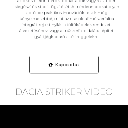
az okostelefon-tartók, pohártartók vagy 3 az 1-ben
kiegészítők stabil rögzítését. A mindennapokat olyan
apró, de praktikus innovációk teszik még
kényelmesebbé, mint az utasoldali műszerfalba
integrált rejtett nyílás a töltőkábelek rendezett
átvezetéséhez, vagy a műszerfal oldalába épített
gyári jégkaparó a téli reggelekre.
Kapcsolat
DACIA STRIKER VIDEO