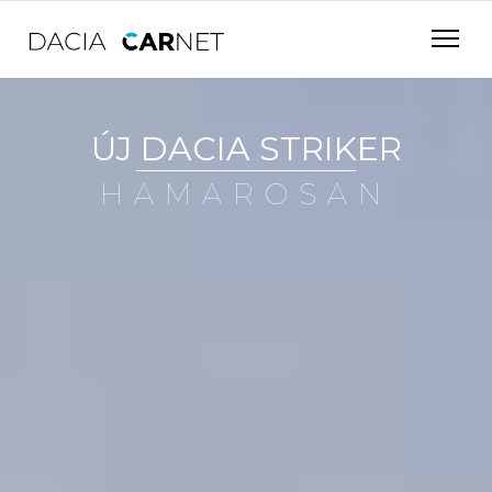
ÚJ DACIA STRIKER
H
A
M
A
R
O
S
A
N