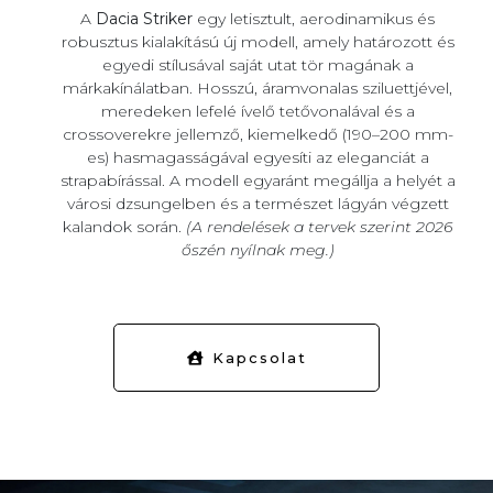
A
Dacia Striker
egy letisztult, aerodinamikus és
robusztus kialakítású új modell, amely határozott és
egyedi stílusával saját utat tör magának a
márkakínálatban. Hosszú, áramvonalas sziluettjével,
meredeken lefelé ívelő tetővonalával és a
crossoverekre jellemző, kiemelkedő (190–200 mm-
es) hasmagasságával egyesíti az eleganciát a
strapabírással. A modell egyaránt megállja a helyét a
városi dzsungelben és a természet lágyán végzett
kalandok során.
(A rendelések a tervek szerint 2026
őszén nyílnak meg.)
Kapcsolat