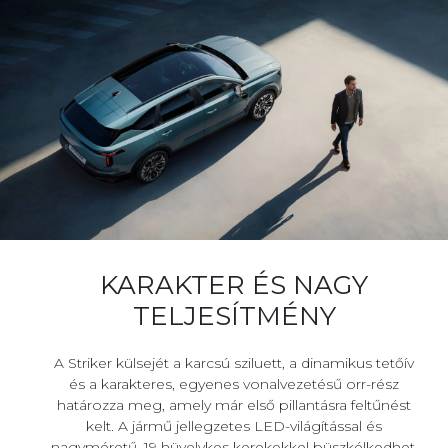
KARAKTER ÉS NAGY
TELJESÍTMÉNY
A Striker külsejét a karcsú sziluett, a dinamikus tetőív
és a karakteres, egyenes vonalvezetésű orr-rész
határozza meg, amely már első pillantásra feltűnést
kelt. A jármű jellegzetes LED-világítással és
nagyméretű, 19 hüvelykes kerekekkel büszkélkedhet.