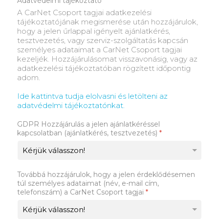
Adatvédelmi tájékoztató
A CarNet Csoport tagjai adatkezelési
tájékoztatójának megismerése után hozzájárulok,
hogy a jelen űrlappal igényelt ajánlatkérés,
tesztvezetés, vagy szerviz-szolgáltatás kapcsán
személyes adataimat a CarNet Csoport tagjai
kezeljék. Hozzájárulásomat visszavonásig, vagy az
adatkezelési tájékoztatóban rögzített időpontig
adom.
Ide kattintva tudja elolvasni és letölteni az
adatvédelmi tájékoztatónkat.
GDPR Hozzájárulás a jelen ajánlatkéréssel
kapcsolatban (ajánlatkérés, tesztvezetés)
*
Továbbá hozzájárulok, hogy a jelen érdeklődésemen
túl személyes adataimat (név, e-mail cím,
telefonszám) a CarNet Csoport tagjai
*