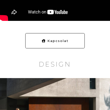
Kapcsolat
G
A
L
É
R
I
A