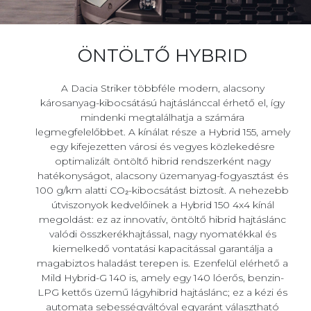
ÖNTÖLTŐ HYBRID
A Dacia Striker többféle modern, alacsony
károsanyag-kibocsátású hajtáslánccal érhető el, így
mindenki megtalálhatja a számára
legmegfelelőbbet. A kínálat része a Hybrid 155, amely
egy kifejezetten városi és vegyes közlekedésre
optimalizált öntöltő hibrid rendszerként nagy
hatékonyságot, alacsony üzemanyag-fogyasztást és
100 g/km alatti CO₂-kibocsátást biztosít. A nehezebb
útviszonyok kedvelőinek a Hybrid 150 4x4 kínál
megoldást: ez az innovatív, öntöltő hibrid hajtáslánc
valódi összkerékhajtással, nagy nyomatékkal és
kiemelkedő vontatási kapacitással garantálja a
magabiztos haladást terepen is. Ezenfelül elérhető a
Mild Hybrid-G 140 is, amely egy 140 lóerős, benzin-
LPG kettős üzemű lágyhibrid hajtáslánc; ez a kézi és
automata sebességváltóval egyaránt választható