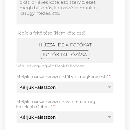
Kép(ek) feltöltése (Nem kötelező)
HÚZZA IDE A FOTÓKAT
FOTÓK TALLÓZÁSA
Sérülés vagy egyéb fotók feltöltése
Melyik márkaszervizünktől vár megkeresést?
*
Melyik márkaszervizünk van területileg
közelebb Önhöz?
*