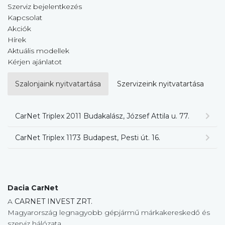
Szerviz bejelentkezés
Kapcsolat
Akciók
Hírek
Aktuális modellek
Kérjen ajánlatot
Szalonjaink nyitvatartása
Szervizeink nyitvatartása
CarNet Triplex 2011 Budakalász, József Attila u. 77.
CarNet Triplex 1173 Budapest, Pesti út. 16.
Dacia CarNet
A
CARNET INVEST ZRT.
Magyarország legnagyobb gépjármű márkakereskedő és
szerviz hálózata.