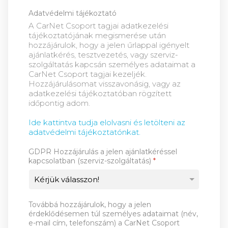
Adatvédelmi tájékoztató
A CarNet Csoport tagjai adatkezelési
tájékoztatójának megismerése után
hozzájárulok, hogy a jelen űrlappal igényelt
ajánlatkérés, tesztvezetés, vagy szerviz-
szolgáltatás kapcsán személyes adataimat a
CarNet Csoport tagjai kezeljék.
Hozzájárulásomat visszavonásig, vagy az
adatkezelési tájékoztatóban rögzített
időpontig adom.
Ide kattintva tudja elolvasni és letölteni az
adatvédelmi tájékoztatónkat.
GDPR Hozzájárulás a jelen ajánlatkéréssel
kapcsolatban (szerviz-szolgáltatás)
*
Továbbá hozzájárulok, hogy a jelen
érdeklődésemen túl személyes adataimat (név,
e-mail cím, telefonszám) a CarNet Csoport