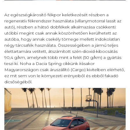
Az egészségkárosító fékpor keletkezését részben a
regeneratív fékrendszer használata (villanymotorral lassít az
autó), részben a hátsó dobfékek alkalmazása csökkenti:
utóbbi megint csak annak köszönhetően kerülhetett az
autóba, hogy annak csekély tömege mellett indokolatlan
négy tárcsafék használata. Összességében a jármű teljes
élettartamára vetített, átszámított szén-dioxid-kibocsátás
90,4 g/km, amelynek több mint a felét (50 g/km) a gyártás
teszi ki. Noha a Dacia Spring cikkünk írásakor
Magyarországon csak áruszállító (Cargo) kivitelben elérhető,
ez mit sem von le környezeti erényeiből és ebből fakadó
dicsőségéből.