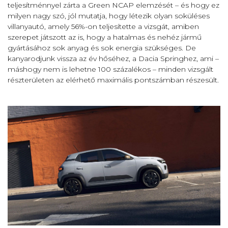
teljesítménnyel zárta a Green NCAP elemzését – és hogy ez
milyen nagy szó, jól mutatja, hogy létezik olyan soküléses
villanyautó, amely 56%-on teljesítette a vizsgát, amiben
szerepet játszott az is, hogy a hatalmas és nehéz jármű
gyártásához sok anyag és sok energia szükséges. De
kanyarodjunk vissza az év hőséhez, a Dacia Springhez, ami –
máshogy nem is lehetne 100 százalékos – minden vizsgált
részterületen az elérhető maximális pontszámban részesült.