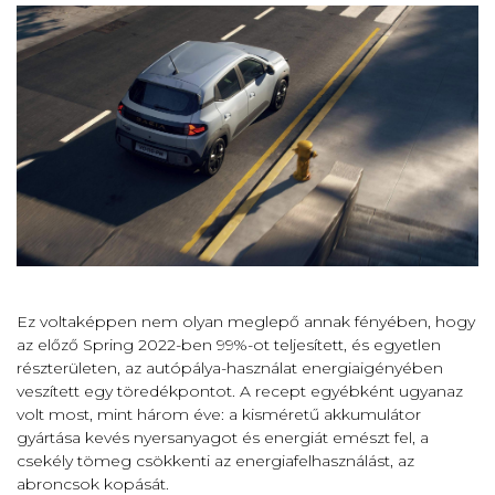
Ez voltaképpen nem olyan meglepő annak fényében, hogy
az előző Spring 2022-ben 99%-ot teljesített, és egyetlen
részterületen, az autópálya-használat energiaigényében
veszített egy töredékpontot. A recept egyébként ugyanaz
volt most, mint három éve: a kisméretű akkumulátor
gyártása kevés nyersanyagot és energiát emészt fel, a
csekély tömeg csökkenti az energiafelhasználást, az
abroncsok kopását.