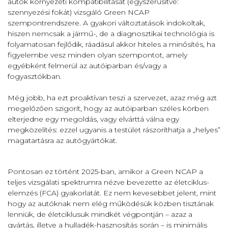
autók környezeti kompatibilitását (egyszerűsítve:
szennyezési fokát) vizsgáló Green NCAP
szempontrendszere. A gyakori változtatások indokoltak,
hiszen nemcsak a jármű-, de a diagnosztikai technológia is
folyamatosan fejlődik, ráadásul akkor hiteles a minősítés, ha
figyelembe vesz minden olyan szempontot, amely
egyébként felmerül az autóiparban és/vagy a
fogyasztókban.
Még jobb, ha ezt proaktívan teszi a szervezet, azaz még azt
megelőzően szigorít, hogy az autóiparban széles körben
elterjedne egy megoldás, vagy elvárttá válna egy
megközelítés: ezzel ugyanis a testület rászoríthatja a „helyes”
magatartásra az autógyártókat.
Pontosan ez történt 2025-ban, amikor a Green NCAP a
teljes vizsgálati spektrumra nézve bevezette az életciklus-
elemzés (FCA) gyakorlatát. Ez nem kevesebbet jelent, mint
hogy az autóknak nem elég működésük közben tisztának
lenniük, de életciklusuk mindkét végpontján – azaz a
gyártás, illetve a hulladék-hasznosítás során – is minimális