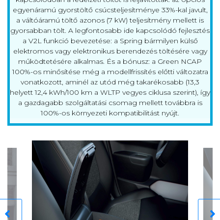
egyenáramú gyorstöltő csúcsteljesítménye 33%-kal javult,
a váltóáramú töltő azonos (7 kW) teljesítmény mellett is
gyorsabban tölt. A legfontosabb ide kapcsolódó fejlesztés
a V2L funkció bevezetése: a Spring bármilyen külső
elektromos vagy elektronikus berendezés töltésére vagy
működtetésére alkalmas. És a bónusz: a Green NCAP
100%-os minősítése még a modellfrissítés előtti változatra
vonatkozott, aminél az utód még takarékosabb (13,3
helyett 12,4 kWh/100 km a WLTP vegyes ciklusa szerint), így
a gazdagabb szolgáltatási csomag mellett továbbra is
100%-os környezeti kompatibilitást nyújt.