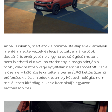
Annál is inkább, mert azok a minimalista alapelvek, amelyek
mentén megtervezték és legyártották, a márka többi
típusánál is érvényesülnek, így ha belső égésű motorral
nem is érhető el 100%-os eredmény, a maga szintjén a
többi, csak részben vagy egyáltalán nem villamosított Dacia
is üzemel – különös tekintettel a benzin/LPG kettős üzemű
erőforrásokra és a hibridekre, amely két technológiát nem
mellékesen kizárólag a Dacia kombinálja egyazon
erőforráson belül.