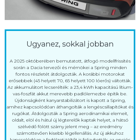
Ugyanez, sokkal jobban
A 2025 októberében bemutatott, átfogó modellfrissítés
során a Dacia tervezői és mérnökei a Spring minden
fontos részletét átdolgozták. A korábbi motorokat
erősebbek (45 helyett 70, 65 helyett 100 lóerős) váltották.
Az akkumulátort lecserélték: a 23,4 kWh kapacitású lítium-
vas-foszfát akkut merevebb padlólemezbe építik be.
Újdonságként kanyarstabilizátort is kapott a Spring,
amihez kapcsolódóan áthangolták a lengéscsillapítókat és
rugókat. Átdolgozták a Spring aerodinamikai elemeit,
oldalt, elöl és hátul új légterelők kaptak helyet, a hátsó
szélvédő fölött szárny jelent meg – az eredmény
számottevően kisebb légellenállás. Az új akkuhoz
kapcsolódóan a fedélzeti töltőt is feljavították: az opciós