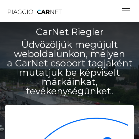
CarNet Riegler
Üdvözöljük megújult
weboldalunkon, melyen
a CarNet csoport tagjaként
mutatjuk be képviselt
márkáinkat,
tevékenységünket.