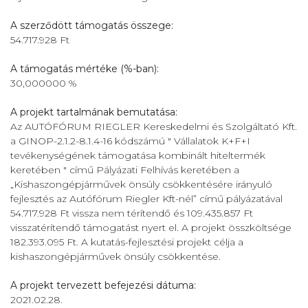
A szerződött támogatás összege:
54.717.928 Ft
A támogatás mértéke (%-ban):
30,000000 %
A projekt tartalmának bemutatása:
Az AUTÓFÓRUM RIEGLER Kereskedelmi és Szolgáltató Kft.
a GINOP-2.1.2-8.1.4-16 kódszámú " Vállalatok K+F+I
tevékenységének támogatása kombinált hiteltermék
keretében " című Pályázati Felhívás keretében a
„Kishaszongépjárművek önsúly csökkentésére irányuló
fejlesztés az Autófórum Riegler Kft-nél” című pályázatával
54.717.928 Ft vissza nem térítendő és 109.435.857 Ft
visszatérítendő támogatást nyert el. A projekt összköltsége
182.393.095 Ft. A kutatás-fejlesztési projekt célja a
kishaszongépjárművek önsúly csökkentése.
A projekt tervezett befejezési dátuma:
2021.02.28.