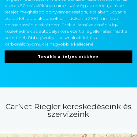
esetek 90 százalékában nincs szükség az eredeti, a fülke
tetejét meghaladó ponyvamagasságra, általában ugyanis
csak a fel- és lerakodásoknál indokolt a 2100 mm körüli
belmagasság a raktérben. Ezek a járművek mégis így
közlekednek az autópályákon, ezért a légellenállás miatt a
kelleténél több gázolajat használnak fel, és a
karbonlábnyomuk is nagyobb a kelleténél.
Tovább a teljes cikkhez
CarNet Riegler kereskedéseink és
szervizeink