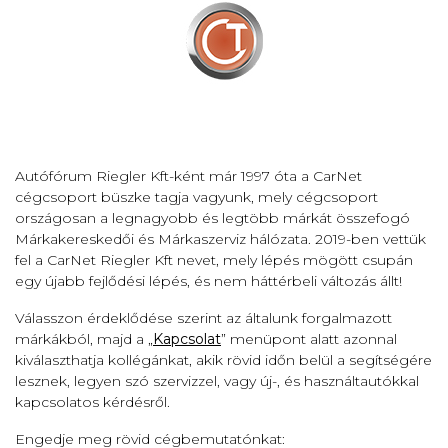
Autófórum Riegler Kft-ként már 1997 óta a CarNet
cégcsoport büszke tagja vagyunk, mely cégcsoport
országosan a legnagyobb és legtöbb márkát összefogó
Márkakereskedői és Márkaszerviz hálózata. 2019-ben vettük
fel a CarNet Riegler Kft nevet, mely lépés mögött csupán
egy újabb fejlődési lépés, és nem háttérbeli változás állt!
Válasszon érdeklődése szerint az általunk forgalmazott
márkákból, majd a „
Kapcsolat
” menüpont alatt azonnal
kiválaszthatja kollégánkat, akik rövid időn belül a segítségére
lesznek, legyen szó szervizzel, vagy új-, és használtautókkal
kapcsolatos kérdésről.
Engedje meg rövid cégbemutatónkat: