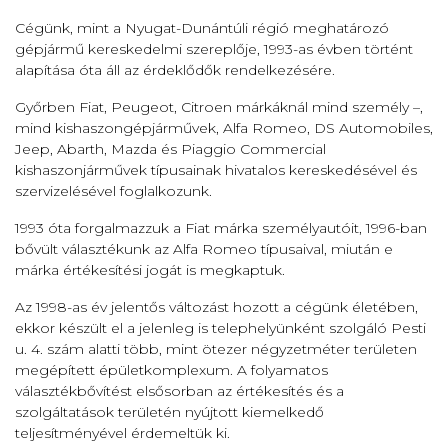
Cégünk, mint a Nyugat-Dunántúli régió meghatározó
gépjármű kereskedelmi szereplője, 1993-as évben történt
alapítása óta áll az érdeklődők rendelkezésére.
Győrben Fiat, Peugeot, Citroen márkáknál mind személy –,
mind kishaszongépjárművek, Alfa Romeo, DS Automobiles,
Jeep, Abarth, Mazda és Piaggio Commercial
kishaszonjárművek típusainak hivatalos kereskedésével és
szervizelésével foglalkozunk.
1993 óta forgalmazzuk a Fiat márka személyautóit, 1996-ban
bővült választékunk az Alfa Romeo típusaival, miután e
márka értékesítési jogát is megkaptuk.
Az 1998-as év jelentős változást hozott a cégünk életében,
ekkor készült el a jelenleg is telephelyünként szolgáló Pesti
u. 4. szám alatti több, mint ötezer négyzetméter területen
megépített épületkomplexum. A folyamatos
választékbővítést elsősorban az értékesítés és a
szolgáltatások területén nyújtott kiemelkedő
teljesítményével érdemeltük ki.