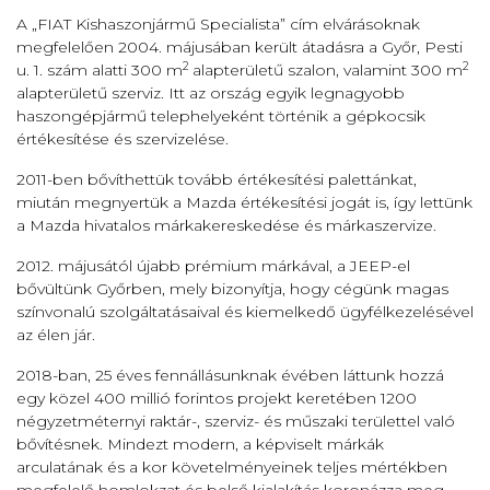
A „FIAT Kishaszonjármű Specialista” cím elvárásoknak
megfelelően 2004. májusában került átadásra a Győr, Pesti
2
2
u. 1. szám alatti 300 m
alapterületű szalon, valamint 300 m
alapterületű szerviz. Itt az ország egyik legnagyobb
haszongépjármű telephelyeként történik a gépkocsik
értékesítése és szervizelése.
2011-ben bővíthettük tovább értékesítési palettánkat,
miután megnyertük a Mazda értékesítési jogát is, így lettünk
a Mazda hivatalos márkakereskedése és márkaszervize.
2012. májusától újabb prémium márkával, a JEEP-el
bővültünk Győrben, mely bizonyítja, hogy cégünk magas
színvonalú szolgáltatásaival és kiemelkedő ügyfélkezelésével
az élen jár.
2018-ban, 25 éves fennállásunknak évében láttunk hozzá
egy közel 400 millió forintos projekt keretében 1200
négyzetméternyi raktár-, szerviz- és műszaki területtel való
bővítésnek. Mindezt modern, a képviselt márkák
arculatának és a kor követelményeinek teljes mértékben