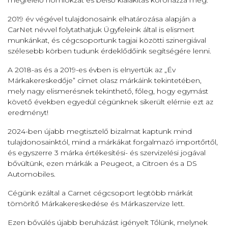
megfelelő homlokzat és belső kialakítás koronázza meg.
2019 év végével tulajdonosaink elhatározása alapján a
CarNet névvel folytathatjuk Ügyfeleink által is elismert
munkánkat, és cégcsoportunk tagjai közötti szinergiával
szélesebb körben tudunk érdeklődőink segítségére lenni.
A 2018-as és a 2019-es évben is elnyertük az „Év
Márkakereskedője” címet olasz márkáink tekintetében,
mely nagy elismerésnek tekinthető, főleg, hogy egymást
követő években egyedül cégünknek sikerült elérnie ezt az
eredményt!
2024-ben újabb megtisztelő bizalmat kaptunk mind
tulajdonosainktól, mind a márkákat forgalmazó importőrtől,
és egyszerre 3 márka értékesítési- és szervizelési jogával
bővültünk, ezen márkák a Peugeot, a Citroen és a DS
Automobiles.
Cégünk ezáltal a Carnet cégcsoport legtöbb márkát
tömörítő Márkakereskedése és Márkaszervize lett.
Ezen bővülés újabb beruházást igényelt Tőlünk, melynek