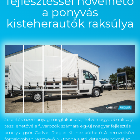
fejlesztéssel növelhető
a ponyvás
kisteherautók raksúlya
Jelentős üzemanyag-megtakarítást, illetve nagyobb raksúlyt
tesz lehetővé a fuvarozók számára egyúj magyar fejlesztés,
amely a győri CarNet Riegler Kft-hez köthető. A nemzetközi
forgalomban résztvevő 3,5 tonna alatti kisteherautóknál az