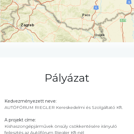
Pályázat
Kedvezményezett neve:
AUTÓFÓRUM RIEGLER Kereskedelmi és Szolgáltató Kft.
A projekt címe:
Kishaszongépjárművek önsúly csökkentésére irányuló
fejlesztés az Autófórum Riegler Kft-nél