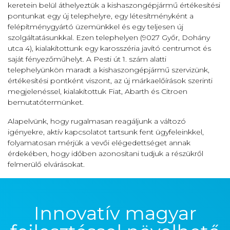
keretein belül áthelyeztük a kishaszongépjármű értékesítési
pontunkat egy új telephelyre, egy létesítményként a
felépítménygyártó üzemünkkel és egy teljesen új
szolgáltatásunkkal. Ezen telephelyen (9027 Győr, Dohány
utca 4), kialakítottunk egy karosszéria javító centrumot és
saját fényezőműhelyt. A Pesti út 1. szám alatti
telephelyünkön maradt a kishaszongépjármű szervizünk,
értékesítési pontként viszont, az új márkaelőírások szerinti
megjelenéssel, kialakítottuk Fiat, Abarth és Citroen
bemutatótermünket.
Alapelvünk, hogy rugalmasan reagáljunk a változó
igényekre, aktív kapcsolatot tartsunk fent ügyfeleinkkel,
folyamatosan mérjük a vevői elégedettséget annak
érdekében, hogy időben azonosítani tudjuk a részükről
felmerülő elvárásokat.
Innovatív magyar