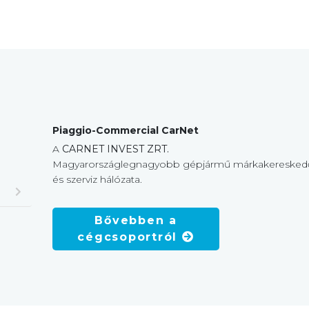
Piaggio-Commercial CarNet
A
CARNET INVEST ZRT.
Magyarországlegnagyobb gépjármű márkakeresked
és szerviz hálózata.
Bővebben a
cégcsoportról