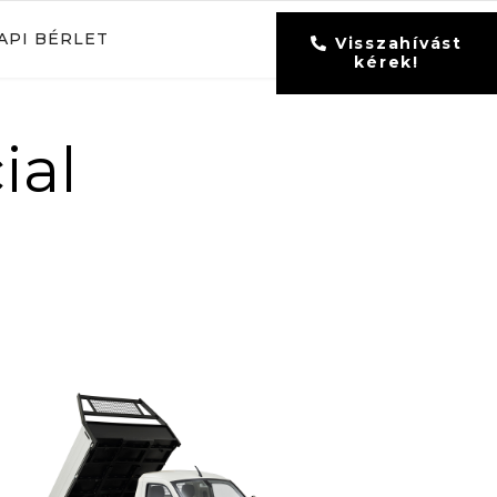
API BÉRLET
Visszahívást
kérek!
ial