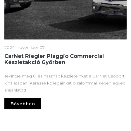
2024. november 07.
CarNet Riegler Piaggio Commercial
Készletakció Győrben
Tekintse meg új és használt készleteinket a CarNet Csoport
kínálatában! Keresse kollégáinkat bizalommal, kérjen egyedi
árajánlatot!
Bővebben