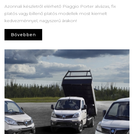
Azonnali készletről elérhető Piaggio Porter alvázas, fix
platós vagy billenő platós modellek most kiemelt
kedvezménnyel, nagyszerű árakon!
Bővebben