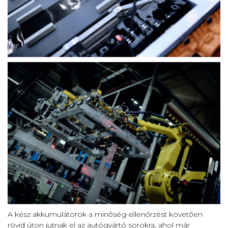
A kész akkumulátorok a minőség-ellenőrzést követően
rövid úton jutnak el az autógyártó sorokra, ahol már