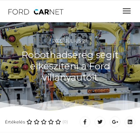
2025. JÚLIUS 21.
Robothadsereg segít
elkészíteni a Ford
villanyautóit
Értékelés
(0)