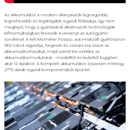
Az akkumulátor a modern villanyautók legnagyobb,
legnehezebb és legdrágább egyedi fődarabja, így nem
meglepő, hogy a gyártásánál alkalmazott technológiák
kifinomultságban felveszik a versenyt az autógyártó
sorokéval. A két kilométer hosszú, automatizált gyártósoron
180 robot ragasztja, hegeszti és csavarozza össze az
akkumulátorházakat, majd szereli be ezekbe az
akkumulátormodulokat – modelltől és kiviteltől függően
akár 12 darabot. A komplett akkumulátor összesen mintegy
2775 darab egyedi komponensből épül fel.