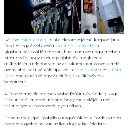
Két éve
nyitotta meg
kölni elektromosjármű-központját a
Ford, és egy évvel ezelőtt
indult be a termelés
a
gigaberuházással létrehozott, hatalmas üzemegyüttesben.
Most pedig, hogy eltelt egy újabb év, megkezdte
működését a telephelyen az az akkumulátor-összeszerelő
üzem, ahol az itt készülő típusok, a
Ford Explorer
és a
Ford
Capri
energiatároló egységeit fogják előkészíteni a
beépítésre.
A Ford tisztán elektromos szabadidőjárművei eddig Nagy-
Britanniából érkeztek Kölnbe, hogy megtalálják a nekik
szánt helyet a crossoverek gyomrában.
Ez nem meglepő, globális autógyártóként a Fordnak több
évtizedes gyakorlata van az ilyen logisztikai feladatok