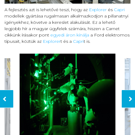
A fejlesztés azt is lehetővé teszi, hogy az
Explorer
és
Capri
modellek gyártása rugalmasan alkalmazkodjon a pillanatnyi
igényekhez, követve a kereslet alakulását. Ez a lehető
legjobb hír a magyar ügyfelek számára, hiszen a Carnet
cikkünk írásakor pont
egyedi áron kínálja
a Ford elektromos
típusait, köztük az
Explorer
t és a
Capri
t is.