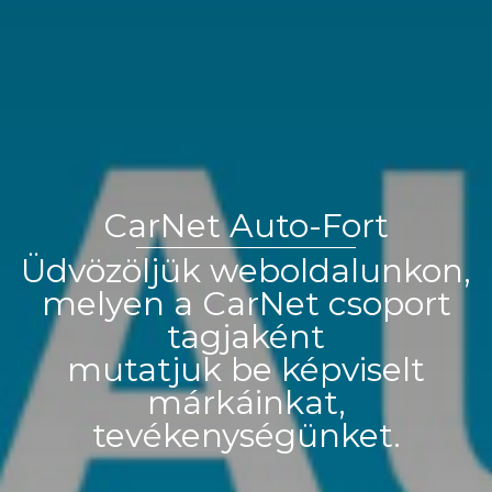
CarNet Auto-Fort
Üdvözöljük weboldalunkon,
melyen a CarNet csoport
tagjaként
mutatjuk be képviselt
márkáinkat,
tevékenységünket.