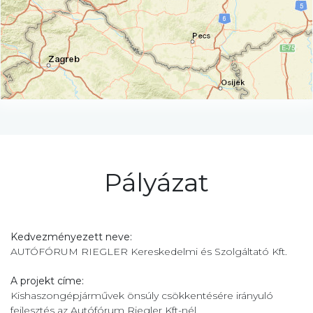
Pályázat
Kedvezményezett neve:
AUTÓFÓRUM RIEGLER Kereskedelmi és Szolgáltató Kft.
A projekt címe:
Kishaszongépjárművek önsúly csökkentésére irányuló
fejlesztés az Autófórum Riegler Kft-nél