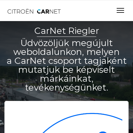
CarNet Riegler
Üdvözöljük megújult
weboldalunkon, melyen
a CarNet csoport tagjaként
mutatjuk be képviselt
márkáinkat,
tevékenységünket.