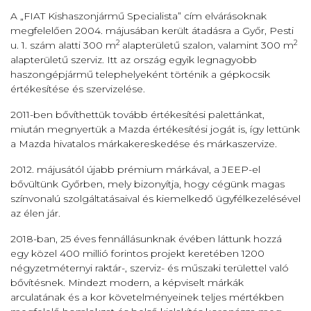
A „FIAT Kishaszonjármű Specialista” cím elvárásoknak
megfelelően 2004. májusában került átadásra a Győr, Pesti
2
2
u. 1. szám alatti 300 m
alapterületű szalon, valamint 300 m
alapterületű szerviz. Itt az ország egyik legnagyobb
haszongépjármű telephelyeként történik a gépkocsik
értékesítése és szervizelése.
2011-ben bővíthettük tovább értékesítési palettánkat,
miután megnyertük a Mazda értékesítési jogát is, így lettünk
a Mazda hivatalos márkakereskedése és márkaszervize.
2012. májusától újabb prémium márkával, a JEEP-el
bővültünk Győrben, mely bizonyítja, hogy cégünk magas
színvonalú szolgáltatásaival és kiemelkedő ügyfélkezelésével
az élen jár.
2018-ban, 25 éves fennállásunknak évében láttunk hozzá
egy közel 400 millió forintos projekt keretében 1200
négyzetméternyi raktár-, szerviz- és műszaki területtel való
bővítésnek. Mindezt modern, a képviselt márkák
arculatának és a kor követelményeinek teljes mértékben