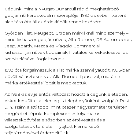
Cégünk, mint a Nyugat-Dunántúli régió meghatározó
gépjármű kereskedelmi szereplője, 1993-as évben történt
alapítása óta áll az érdeklődők rendelkezésére.
Győrben Fiat, Peugeot, Citroen márkáknál mind személy –,
mind kishaszongépjárművek, Alfa Romeo, DS Automobiles,
Jeep, Abarth, Mazda és Piaggio Commercial
kishaszonjárművek típusainak hivatalos kereskedésével és
szervizelésével foglalkozunk.
1993 óta forgalmazzuk a Fiat márka személyautóit, 1996-ban
bővült választékunk az Alfa Romeo típusaival, miután e
márka értékesítési jogát is megkaptuk.
Az 1998-as év jelentős változást hozott a cégünk életében,
ekkor készült el a jelenleg is telephelyünként szolgáló Pesti
u. 4. szám alatti több, mint ötezer négyzetméter területen
megépített épületkomplexum. A folyamatos
választékbővítést elsősorban az értékesítés és a
szolgáltatások területén nyújtott kiemelkedő
teljesítményével érdemeltük ki.