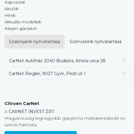
Kapcsolat
Akciók
Hírek
Aktuális modellek
Kérjen ajánlatot
Szalonjaink nyitvatartása
Szervizeink nyitvatartása
CarNet Autóház 2040 Budaörs, Kinizsi utca 28.
CarNet Riegler, 9027 Győr, Pesti út 1.
Citroen CarNet
A
CARNET INVEST ZRT.
Magyarország legnagyobb gépjármű márkakereskedő és
szerviz hálózata.