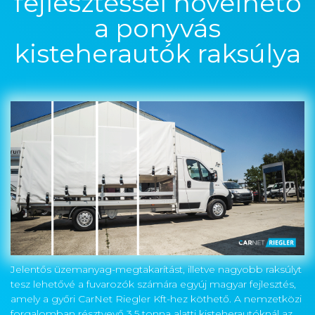
fejlesztéssel növelhető
a ponyvás
kisteherautók raksúlya
Jelentős üzemanyag-megtakarítást, illetve nagyobb raksúlyt
tesz lehetővé a fuvarozók számára egyúj magyar fejlesztés,
amely a győri CarNet Riegler Kft-hez köthető. A nemzetközi
forgalomban résztvevő 3,5 tonna alatti kisteherautóknál az