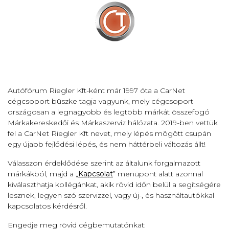
Autófórum Riegler Kft-ként már 1997 óta a CarNet
cégcsoport büszke tagja vagyunk, mely cégcsoport
országosan a legnagyobb és legtöbb márkát összefogó
Márkakereskedői és Márkaszerviz hálózata. 2019-ben vettük
fel a CarNet Riegler Kft nevet, mely lépés mögött csupán
egy újabb fejlődési lépés, és nem háttérbeli változás állt!
Válasszon érdeklődése szerint az általunk forgalmazott
márkákból, majd a „
Kapcsolat
” menüpont alatt azonnal
kiválaszthatja kollégánkat, akik rövid időn belül a segítségére
lesznek, legyen szó szervizzel, vagy új-, és használtautókkal
kapcsolatos kérdésről.
Engedje meg rövid cégbemutatónkat: