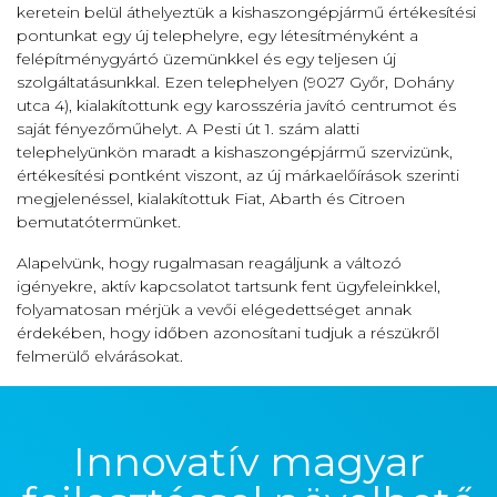
keretein belül áthelyeztük a kishaszongépjármű értékesítési
pontunkat egy új telephelyre, egy létesítményként a
felépítménygyártó üzemünkkel és egy teljesen új
szolgáltatásunkkal. Ezen telephelyen (9027 Győr, Dohány
utca 4), kialakítottunk egy karosszéria javító centrumot és
saját fényezőműhelyt. A Pesti út 1. szám alatti
telephelyünkön maradt a kishaszongépjármű szervizünk,
értékesítési pontként viszont, az új márkaelőírások szerinti
megjelenéssel, kialakítottuk Fiat, Abarth és Citroen
bemutatótermünket.
Alapelvünk, hogy rugalmasan reagáljunk a változó
igényekre, aktív kapcsolatot tartsunk fent ügyfeleinkkel,
folyamatosan mérjük a vevői elégedettséget annak
érdekében, hogy időben azonosítani tudjuk a részükről
felmerülő elvárásokat.
Innovatív magyar