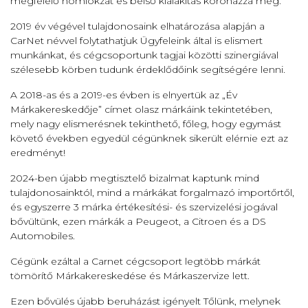
megfelelő homlokzat és belső kialakítás koronázza meg.
2019 év végével tulajdonosaink elhatározása alapján a
CarNet névvel folytathatjuk Ügyfeleink által is elismert
munkánkat, és cégcsoportunk tagjai közötti szinergiával
szélesebb körben tudunk érdeklődőink segítségére lenni.
A 2018-as és a 2019-es évben is elnyertük az „Év
Márkakereskedője” címet olasz márkáink tekintetében,
mely nagy elismerésnek tekinthető, főleg, hogy egymást
követő években egyedül cégünknek sikerült elérnie ezt az
eredményt!
2024-ben újabb megtisztelő bizalmat kaptunk mind
tulajdonosainktól, mind a márkákat forgalmazó importőrtől,
és egyszerre 3 márka értékesítési- és szervizelési jogával
bővültünk, ezen márkák a Peugeot, a Citroen és a DS
Automobiles.
Cégünk ezáltal a Carnet cégcsoport legtöbb márkát
tömörítő Márkakereskedése és Márkaszervize lett.
Ezen bővülés újabb beruházást igényelt Tőlünk, melynek