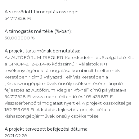
A szerződött támogatás összege:
54.717.928 Ft
A támogatás mértéke (%-ban):
30,000000 %
A projekt tartalmának bemutatása:
Az AUTÓFÓRUM RIEGLER Kereskedelmi és Szolgáltató Kft.
a GINOP-2.1.2-8.1.4-16 kódszámú " Vállalatok K+F+I
tevékenységének támogatása kombinált hiteltermék
keretében " című Pályázati Felhívás keretében a
„Kishaszongépjárművek önsúly csökkentésére irányuló
fejlesztés az Autófórum Riegler Kft-nél” című pályázatával
54.717.928 Ft vissza nem térítendő és 109.435.857 Ft
visszatérítendő támogatást nyert el. A projekt összköltsége
182.393.095 Ft. A kutatás-fejlesztési projekt célja a
kishaszongépjárművek önsúly csökkentése.
A projekt tervezett befejezési dátuma:
2021.02.28.