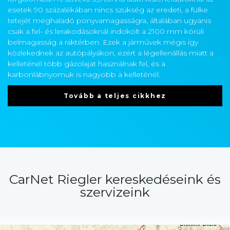
esetek 90 százalékában nincs szükség az eredeti, a fülke
tetejét meghaladó ponyvamagasságra, általában ugyanis
csak a fel- és lerakodásoknál indokolt a 2100 mm körüli
belmagasság a raktérben. Ezek a járművek mégis így
közlekednek az autópályákon, ezért a légellenállás miatt a
kelleténél több gázolajat használnak fel, és a
karbonlábnyomuk is nagyobb a kelleténél.
Tovább a teljes cikkhez
CarNet Riegler kereskedéseink és
szervizeink