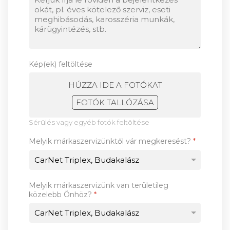
Kép(ek) feltöltése
HÚZZA IDE A FOTÓKAT
FOTÓK TALLÓZÁSA
Sérülés vagy egyéb fotók feltöltése
Melyik márkaszervizünktől vár megkeresést?
*
Melyik márkaszervizünk van területileg
közelebb Önhöz?
*