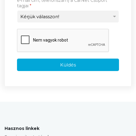
e-mail cím, telefonszám) a CarNet Csoport
tagjai
*
Küldés
Hasznos linkek