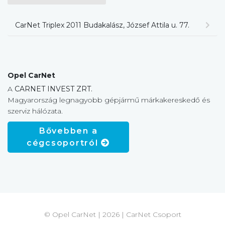
CarNet Triplex 2011 Budakalász, József Attila u. 77.
Opel CarNet
A
CARNET INVEST ZRT.
Magyarország legnagyobb gépjármű márkakereskedő és
szerviz hálózata.
Bővebben a
cégcsoportról
© Opel CarNet | 2026 | CarNet Csoport