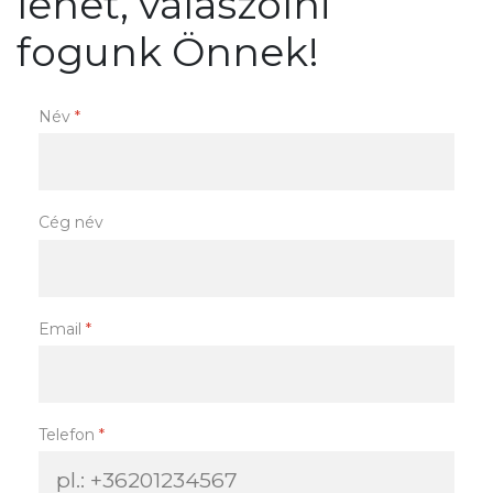
lehet, válaszolni
fogunk Önnek!
Név
*
Cég név
Email
*
Telefon
*