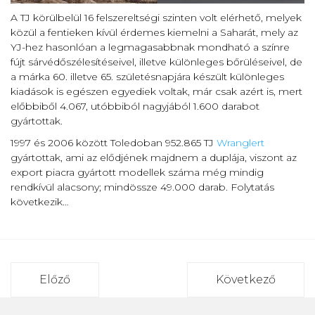
A TJ körülbelül 16 felszereltségi szinten volt elérhető, melyek
közül a fentieken kívül érdemes kiemelni a Saharát, mely az
YJ-hez hasonlóan a legmagasabbnak mondható a színre
fújt sárvédőszélesítéseivel, illetve különleges bőrüléseivel, de
a márka 60. illetve 65. születésnapjára készült különleges
kiadások is egészen egyediek voltak, már csak azért is, mert
előbbiből 4.067, utóbbiból nagyjából 1.600 darabot
gyártottak.
1997 és 2006 között Toledoban 952.865 TJ
Wranglert
gyártottak, ami az elődjének majdnem a duplája, viszont az
export piacra gyártott modellek száma még mindig
rendkívül alacsony; mindössze 49.000 darab. Folytatás
következik…
Előző
Következő