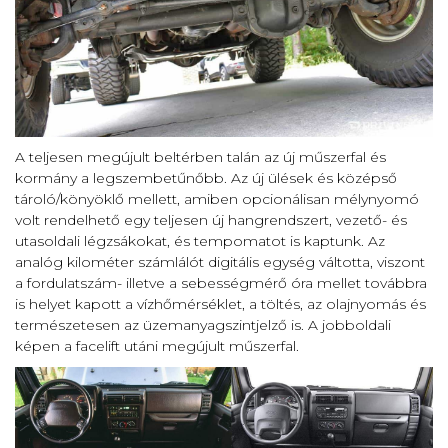
A teljesen megújult beltérben talán az új műszerfal és
kormány a legszembetűnőbb. Az új ülések és középső
tároló/könyöklő mellett, amiben opcionálisan mélynyomó
volt rendelhető egy teljesen új hangrendszert, vezető- és
utasoldali légzsákokat, és tempomatot is kaptunk. Az
analóg kilométer számlálót digitális egység váltotta, viszont
a fordulatszám- illetve a sebességmérő óra mellet továbbra
is helyet kapott a vízhőmérséklet, a töltés, az olajnyomás és
természetesen az üzemanyagszintjelző is. A jobboldali
képen a facelift utáni megújult műszerfal.