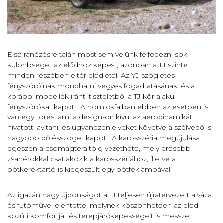
Első ránézésre talán most sem vélünk felfedezni sok
különbséget az elődhöz képest, azonban a TJ szinte
minden részében eltér elődjétől. Az YJ szögletes
fényszóróinak mondhatni vegyes fogadtatásának, és a
korábbi modellek iránti tiszteletből a TJ kör alakú
fényszórókat kapott. A homlokfalban ebben az esetben is
van egy törés, ami a design-on kívül az aerodinamikát
hivatott javítani, és ugyanezen elveket követve a szélvédő is
nagyobb dőlésszöget kapott. A karosszéria megújulása
egészen a csomagtérajtóig vezethető, mely erősebb
zsanérokkal csatlakozik a karosszériához, illetve a
pótkeréktartó is kiegészült egy pótféklámpával.
Az igazán nagy újdonságot a TJ teljesen újratervezett alváza
és futóműve jelentette, melynek köszönhetően az előd
közúti komfortját és terepjáróképességeit is messze