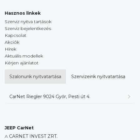
Hasznos linkek
Szerviz nyitva tartások
Szerviz bejelentkezés
Kapcsolat
Akciók
Hírek
Aktuális modellek
Kérjen ajánlatot
Szalonunk nyitvatartása
Szervizeink nyitvatartása
CarNet Riegler 9024 Győr, Pesti út 4.
JEEP CarNet
A
CARNET INVEST ZRT.