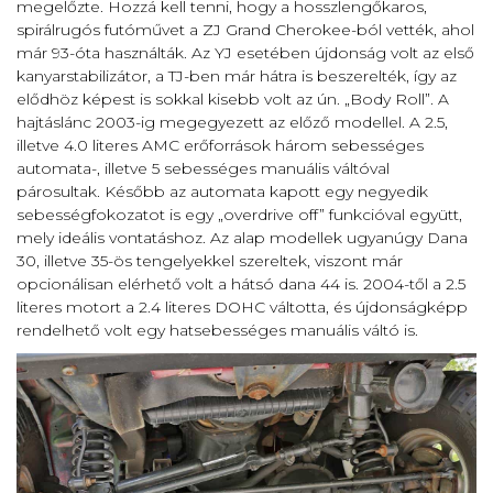
megelőzte. Hozzá kell tenni, hogy a hosszlengőkaros,
spirálrugós futóművet a ZJ Grand Cherokee-ból vették, ahol
már 93-óta használták. Az YJ esetében újdonság volt az első
kanyarstabilizátor, a TJ-ben már hátra is beszerelték, így az
elődhöz képest is sokkal kisebb volt az ún. „Body Roll”. A
hajtáslánc 2003-ig megegyezett az előző modellel. A 2.5,
illetve 4.0 literes AMC erőforrások három sebességes
automata-, illetve 5 sebességes manuális váltóval
párosultak. Később az automata kapott egy negyedik
sebességfokozatot is egy „overdrive off” funkcióval együtt,
mely ideális vontatáshoz. Az alap modellek ugyanúgy Dana
30, illetve 35-ös tengelyekkel szereltek, viszont már
opcionálisan elérhető volt a hátsó dana 44 is. 2004-től a 2.5
literes motort a 2.4 literes DOHC váltotta, és újdonságképp
rendelhető volt egy hatsebességes manuális váltó is.