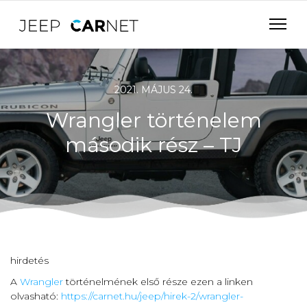
2021. MÁJUS 24.
Wrangler történelem
második rész – TJ
hirdetés
A
Wrangler
történelmének első része ezen a linken
olvasható:
https://carnet.hu/jeep/hirek-2/wrangler-