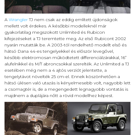
A
Wrangler
TJ nem csak az eddig említett újdonságok
mellett volt érdekes. A későbbi modelleknél már
gyakorlatilag megszokott Unlimited és Rubicon
kifejezéseket a TJ teremtette meg. Az első Rubicont 2002
nyarán mutatták be. A 2003-tól rendelhető modellt első és
hátsó Dana 44-es tengelyekkel és először levegővel,
később elektromosan működtetett differenciálzárakkal, 16”
alufelnikkel és M/T abroncsokkal szerelték. Az Unlimited a TJ
esetében még nem a 4 ajtós verziót jelentette, a
tengelytávot növelték 25 cm-el. Ennek köszönhetően a
hátsó ülésen való utazás is kényelmesebb volt, nagyobb lett
a csomagtér is, de a megengedett legnagyobb vontatás is
majdnem a duplájára nőtt a rövid modellhez képest.