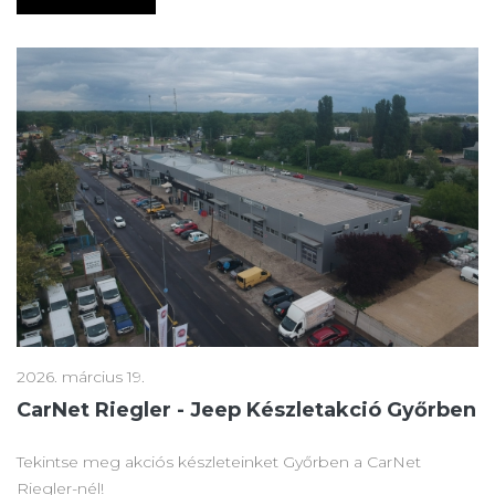
2026. március 19.
CarNet Riegler - Jeep Készletakció Győrben
Tekintse meg akciós készleteinket Győrben a CarNet
Riegler-nél!