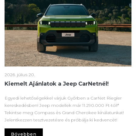
2026. július 20.
Kiemelt Ajánlatok a Jeep CarNetnél!
Egyedi lehetőségekkel várjuk Győrben a CarNet Riegler
kereskedésben! Jeep modellek már 11.290.000 Ft-tól!*
Tekintse meg Compass és Grand Cherokee kínálatunkat!
Jelentkezzen tesztvezetésre és próbálja ki kedvencét!
Bővebben