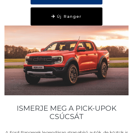
Új Ranger
ISMERJE MEG A PICK-UPOK
CSÚCSÁT
A Ford Rangerek legendásan strapabíró autók, de köztük is