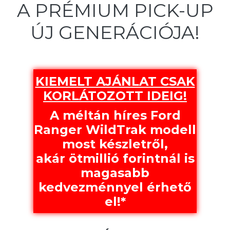
A PRÉMIUM PICK-UP
ÚJ GENERÁCIÓJA!
KIEMELT AJÁNLAT CSAK
KORLÁTOZOTT IDEIG!
A méltán híres Ford
Ranger WildTrak modell
most készletről,
akár ötmillió forintnál is
magasabb
kedvezménnyel érhető
el!*