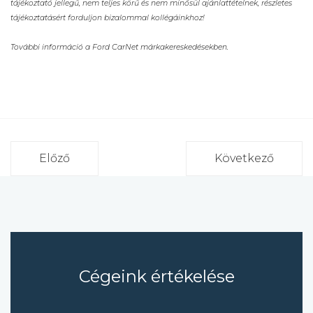
tájékoztató jellegű, nem teljes körű és nem minősül ajánlattételnek, részletes
tájékoztatásért forduljon bizalommal kollégáinkhoz!
További információ a Ford CarNet márkakereskedésekben.
Előző
Következő
Cégeink értékelése