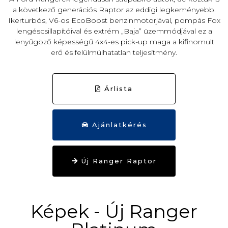
a következő generációs Raptor az eddigi legkeményebb.
Ikerturbós, V6-os EcoBoost benzinmotorjával, pompás Fox
lengéscsillapítóival és extrém „Baja” üzemmódjával ez a
lenyűgöző képességű 4x4-es pick-up maga a kifinomult
erő és felülmúlhatatlan teljesítmény.
Árlista
Ajánlatkérés
Új Ranger Raptor
Képek - Új Ranger