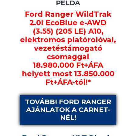
PÉLDA
Ford Ranger WildTrak
2.0l EcoBlue e-AWD
(3.55) (205 LE) A10,
elektromos platórolóval,
vezetéstámogató
csomaggal
18.980.000 Ft+ÁFA
helyett most 13.850.000
Ft+ÁFA-tól!*
TOVÁBBI FORD RANGER
AJÁNLATOK A CARNET-
NÉL!