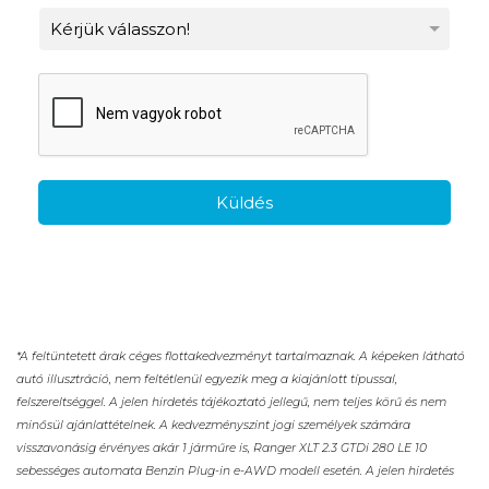
Küldés
*A feltüntetett árak céges flottakedvezményt tartalmaznak. A képeken látható
autó illusztráció, nem feltétlenül egyezik meg a kiajánlott típussal,
felszereltséggel. A jelen hirdetés tájékoztató jellegű, nem teljes körű és nem
minősül ajánlattételnek. A kedvezményszint jogi személyek számára
visszavonásig érvényes akár 1 járműre is, Ranger XLT 2.3 GTDi 280 LE 10
sebességes automata Benzin Plug-in e-AWD modell esetén. A jelen hirdetés