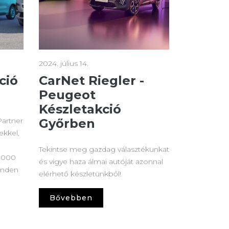
2024. július 14.
ció
CarNet Riegler -
Peugeot
Készletakció
Partner
Győrben
kkel,
Tekintse meg gazdag választékunkat
0.000
és vigye haza álmai autóját azonnal
minden
elérhető készletünkből!
Bővebben