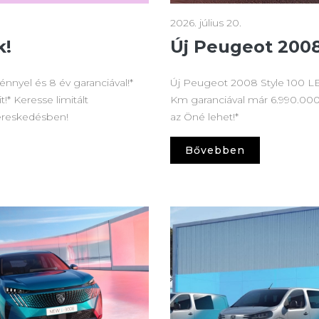
2026. július 20.
k!
Új Peugeot 200
nyel és 8 év garanciával!*
Új Peugeot 2008 Style 100 LE
!* Keresse limitált
Km garanciával már 6.990.000 
kereskedésben!
az Öné lehet!*
Bővebben