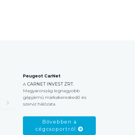
Peugeot CarNet
A
CARNET INVEST ZRT.
Magyarország legnagyobb
gépjármű márkakereskedő és
szerviz hálózata.
Bővebben a
cégcsoportról