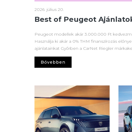
2026. július 20.
Best of Peugeot Ajánlato
Peugeot modellek akár 3.000.000 Ft kedvezmén
Használja ki akár a 0% THM finanszírozás előnyeit
ajánlatainkat Győrben a CarNet Riegler márka
Bővebben