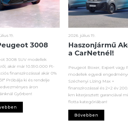
úlius 19.
2026. július 19.
Peugeot 3008
Haszonjármű Ak
a CarNetnél!
ot 3008 SUV modellek
tről, akár már 10.590.000 Ft-
Peugeot Boxer, Expert vagy 
Akciós finanszírozással akár 0%
modellek egyedi engedménye
l!* Próbálja ki és rendelje
Széchenyi Lízing Max +
edvezményes áron
finanszírozással és 2+2 év 20
áinknál Győrben!
km kiterjesztett garanciával 
flotta kategóriában!
vebben
Bővebben