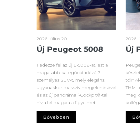
2026. július 20.
2026. j
Új Peugeot 5008
Új 
Fedezze fel az új E-5008-at, ezt a
Peuge
magasabb kategóriát idéző 7
készle
személyes SUV-t, mely elegáns,
tól!* 
ugyanakkor masszív megjelenésével
THM-tő
és az új panoráma i-Cockpit®-tal
meg k
hívja fel magára a figyelmet!
kollég
Bővebben
Bő