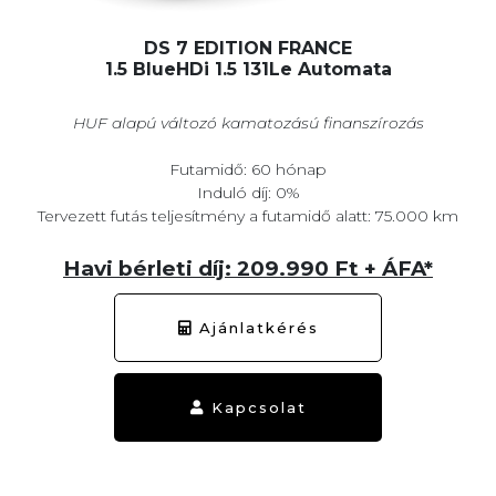
DS 7 EDITION FRANCE
1.5 BlueHDi 1.5 131Le Automata
HUF alapú változó kamatozású finanszírozás
Futamidő: 60 hónap
Induló díj: 0%
Tervezett futás teljesítmény a futamidő alatt: 75.000 km
Havi bérleti díj: 209.990 Ft + ÁFA*
Ajánlatkérés
Kapcsolat