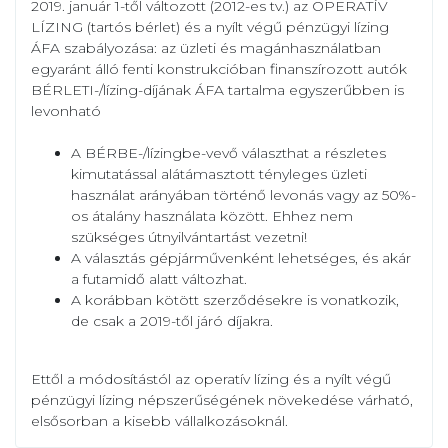
2019. január 1-től változott (2012-es tv.) az OPERATÍV
LÍZING (tartós bérlet) és a nyílt végű pénzügyi lízing
ÁFA szabályozása: az üzleti és magánhasználatban
egyaránt álló fenti konstrukcióban finanszírozott autók
BÉRLETI-/lízing-díjának ÁFA tartalma egyszerűbben is
levonható
A BÉRBE-/lízingbe-vevő választhat a részletes
kimutatással alátámasztott tényleges üzleti
használat arányában történő levonás vagy az 50%-
os átalány használata között. Ehhez nem
szükséges útnyilvántartást vezetni!
A választás gépjárművenként lehetséges, és akár
a futamidő alatt változhat.
A korábban kötött szerződésekre is vonatkozik,
de csak a 2019-től járó díjakra.
Ettől a módosítástól az operatív lízing és a nyílt végű
pénzügyi lízing népszerűségének növekedése várható,
elsősorban a kisebb vállalkozásoknál.