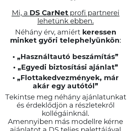
Mi, a
DS CarNet
profi partnerei
lehetünk ebben.
Néhány érv, amiért
keressen
minket győri telephelyünkön
:
• „Használtautó beszámítás”
• „Egyedi biztosítási ajánlat”
• „Flottakedvezmények, már
akár egy autótól”
Tekintse meg néhány ajánlatunkat
és érdeklődjön a részletekről
kollégáinknál.
Amennyiben más modellre kérne
ajánlatot a DS teljes palettájával