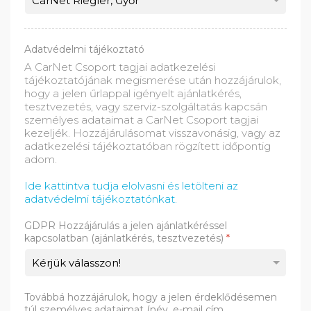
Adatvédelmi tájékoztató
A CarNet Csoport tagjai adatkezelési
tájékoztatójának megismerése után hozzájárulok,
hogy a jelen űrlappal igényelt ajánlatkérés,
tesztvezetés, vagy szerviz-szolgáltatás kapcsán
személyes adataimat a CarNet Csoport tagjai
kezeljék. Hozzájárulásomat visszavonásig, vagy az
adatkezelési tájékoztatóban rögzített időpontig
adom.
Ide kattintva tudja elolvasni és letölteni az
adatvédelmi tájékoztatónkat.
GDPR Hozzájárulás a jelen ajánlatkéréssel
kapcsolatban (ajánlatkérés, tesztvezetés)
*
Továbbá hozzájárulok, hogy a jelen érdeklődésemen
túl személyes adataimat (név, e-mail cím,