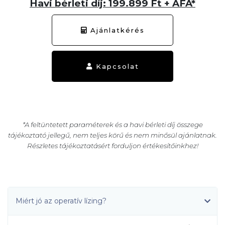
Havi bérleti díj: 199.899 Ft + ÁFA*
Ajánlatkérés
Kapcsolat
*A feltüntetett paraméterek és a havi bérleti díj összege
tájékoztató jellegű, nem teljes körű és nem minősül ajánlatnak.
Részletes tájékoztatásért forduljon értékesítőinkhez!
Miért jó az operatív lízing?