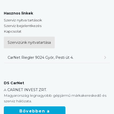
Hasznos linkek
Szerviz nyitva tartások
Szerviz bejelentkezés
Kapcsolat
Szervizünk nyitvatartása
CarNet Riegler 9024 Győr, Pesti út 4.
DS CarNet
A
CARNET INVEST ZRT.
Magyarország legnagyobb gépjármű márkakereskedő és
szerviz hálózata.
Bővebben a