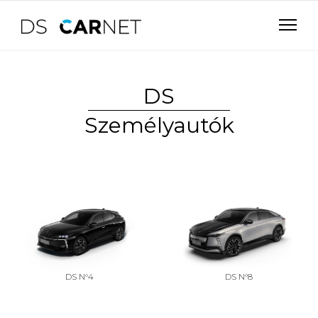
DS
Személyautók
DS N°4
DS N°8