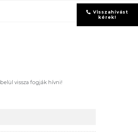
Visszahívást
kérek!
elül vissza fogják hívni!