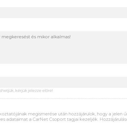
tjük, kérjük jelezze előre!
koztatójának megismerése után hozzájárulok, hogy a jelen űrl
es adataimat a CarNet Csoport tagjai kezeljék. Hozzájárulás