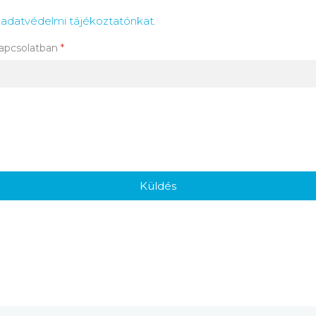
az adatvédelmi tájékoztatónkat.
kapcsolatban
*
Küldés