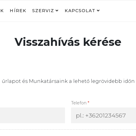
NK
HÍREK
SZERVIZ
KAPCSOLAT
Visszahívás kérése
bi űrlapot és Munkatársaink a lehető legrövidebb időn b
Telefon
*