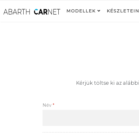
MODELLEK
KÉSZLETEI
Kérjük töltse ki az aláb
Név
*