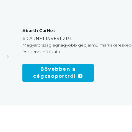
Abarth CarNet
A
CARNET INVEST ZRT.
Magyarországlegnagyobb gépjármű márkakeresked
és szerviz hálózata.
Bővebben a
cégcsoportról