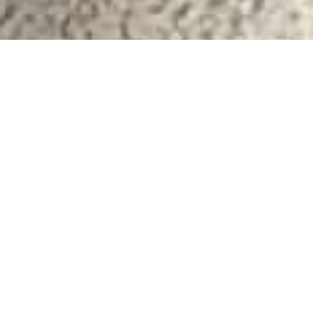
Miben segíthetünk?
*
FIAT CARNET