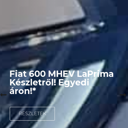
Fiat 600 MHEV LaPrima
Készletről! Egyedi
áron!*
RÉSZLETEK